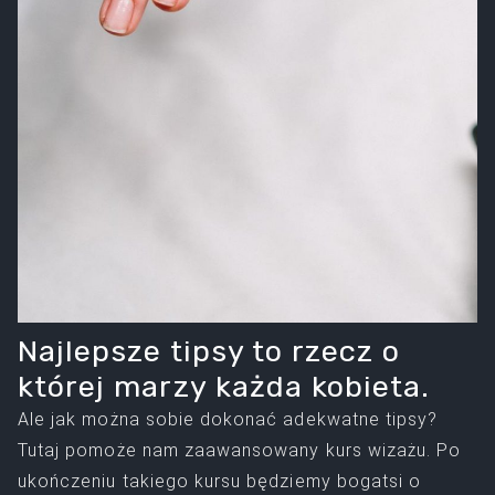
Najlepsze tipsy to rzecz o
której marzy każda kobieta.
Ale jak można sobie dokonać adekwatne tipsy?
Tutaj pomoże nam zaawansowany kurs wizażu. Po
ukończeniu takiego kursu będziemy bogatsi o