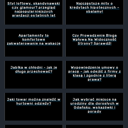
Styl loftowy, skandynawski
Najczęstsze mity o
czy glamour? przegląd
kredytach hipotecznych –
najpopularniejszych
obalamy!
aranżacji ostatnich lat
Apartamenty to
Czy Prowadzenie Bloga
komfortowe
Wpływa Na Widoczność
zakwaterowanie na wakacje
Strony? Sprawdź!
Jabłka w chłodni - jak je
Wypowiedzenie umowy o
długo przechować?
pracę – jak odejść z firmy z
klasą i zgodnie z literą
prawa?
Jaki towar można znaleźć w
Jak wybrać miejsce na
hurtowni odzieży?
urodziny dla dorosłych w
Gdańsku: wskazówki i
porady