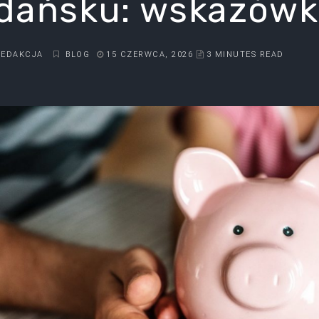
dańsku: wskazówki
REDAKCJA
BLOG
15 CZERWCA, 2026
3 MINUTES READ