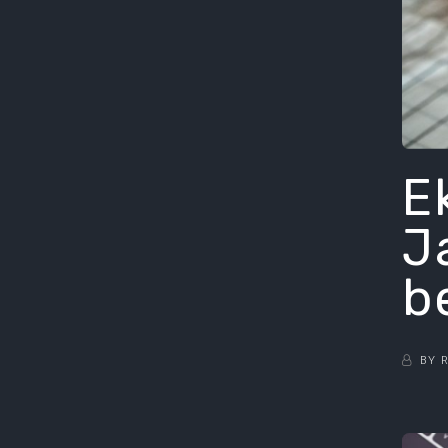
E
J
b
BY