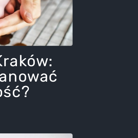
Kraków:
lanować
ość?