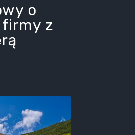
owy o
 firmy z
erą