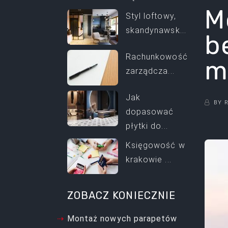
M
Styl loftowy,
skandynawsk...
b
Rachunkowość
m
zarządcza...
Jak
BY
dopasować
płytki do...
Księgowość w
krakowie ...
ZOBACZ KONIECZNIE
Montaż nowych parapetów