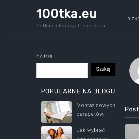
Skip
100tka.eu
to
BIZN
the
Setka najlepszych publikacji
content
Szukaj
Szukaj
POPULARNE NA BLOGU
Montaż nowych
Post
parapetów...
Jak wybrać
miejsce na ur...