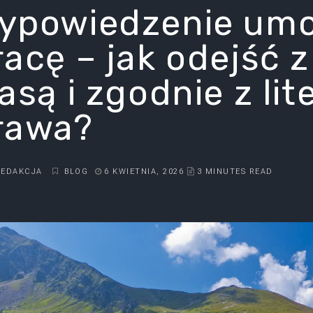
ypowiedzenie um
racę – jak odejść z
asą i zgodnie z lit
rawa?
REDAKCJA
BLOG
6 KWIETNIA, 2026
3 MINUTES READ