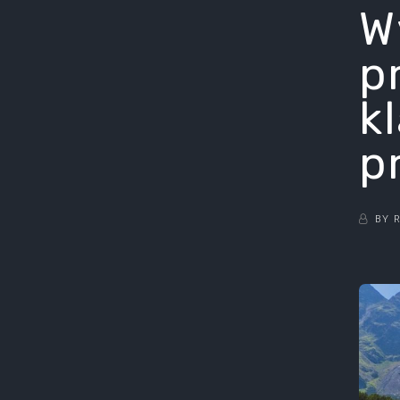
W
p
kl
p
BY