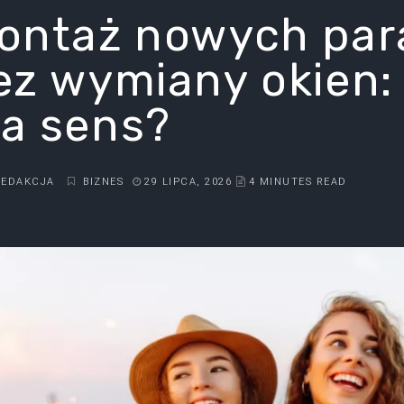
ontaż nowych par
ez wymiany okien: 
a sens?
REDAKCJA
BIZNES
29 LIPCA, 2026
4 MINUTES READ