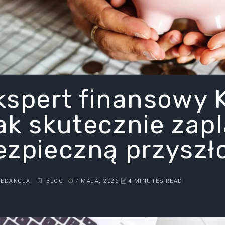
kspert finansowy 
ak skutecznie zap
ezpieczną przyszł
REDAKCJA
BLOG
7 MAJA, 2026
4 MINUTES READ