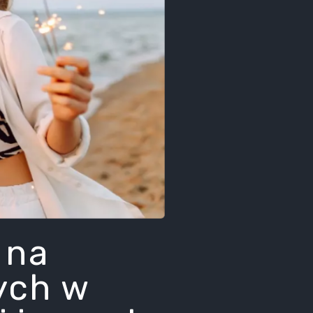
 na
ych w