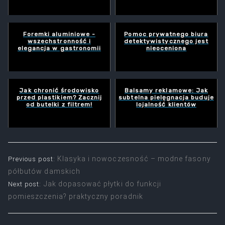
Foremki aluminiowe -
Pomoc prywatnego biura
wszechstronność i
detektywistycznego jest
elegancja w gastronomii
nieoceniona
Jak chronić środowisko
Balsamy reklamowe: Jak
przed plastikiem? Zacznij
subtelna pielęgnacja buduje
od butelki z filtrem!
lojalność klientów
Nawigacja
Klasyka i nowoczesność – modne fasony
Previous post:
półbutów damskich
wpisu
Jak dopasować płytki do funkcji
Next post:
pomieszczenia? praktyczny poradnik