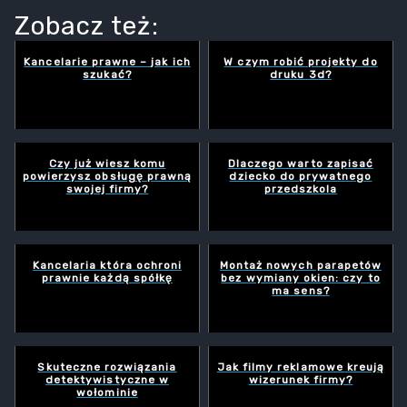
Zobacz też:
Kancelarie prawne – jak ich
W czym robić projekty do
szukać?
druku 3d?
Czy już wiesz komu
Dlaczego warto zapisać
powierzysz obsługę prawną
dziecko do prywatnego
swojej firmy?
przedszkola
Kancelaria która ochroni
Montaż nowych parapetów
prawnie każdą spółkę
bez wymiany okien: czy to
ma sens?
Skuteczne rozwiązania
Jak filmy reklamowe kreują
detektywistyczne w
wizerunek firmy?
wołominie