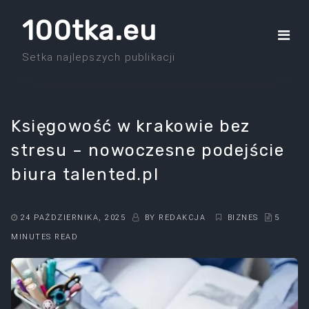
Skip
100tka.eu
to
the
Setka najlepszych publikacji
content
Księgowość w krakowie bez
stresu – nowoczesne podejście
biura talented.pl
24 PAŹDZIERNIKA, 2025
BY
REDAKCJA
BIZNES
5
MINUTES READ