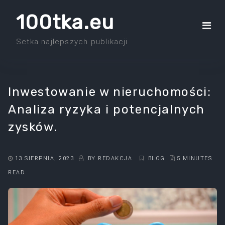
Skip
100tka.eu
to
the
Setka najlepszych publikacji
content
Inwestowanie w nieruchomości:
Analiza ryzyka i potencjalnych
zysków.
13 SIERPNIA, 2023
BY
REDAKCJA
BLOG
5 MINUTES
READ