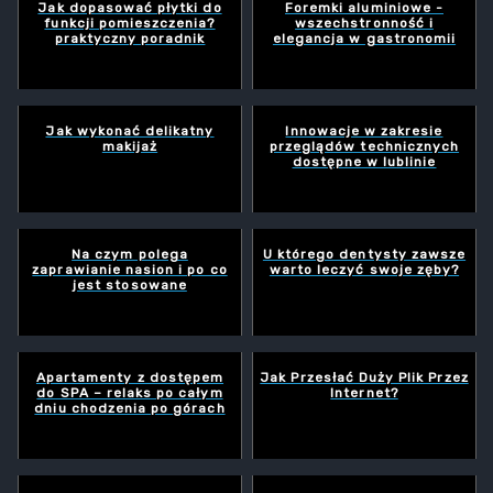
Jak dopasować płytki do
Foremki aluminiowe -
funkcji pomieszczenia?
wszechstronność i
praktyczny poradnik
elegancja w gastronomii
Jak wykonać delikatny
Innowacje w zakresie
makijaż
przeglądów technicznych
dostępne w lublinie
Na czym polega
U którego dentysty zawsze
zaprawianie nasion i po co
warto leczyć swoje zęby?
jest stosowane
Apartamenty z dostępem
Jak Przesłać Duży Plik Przez
do SPA – relaks po całym
Internet?
dniu chodzenia po górach