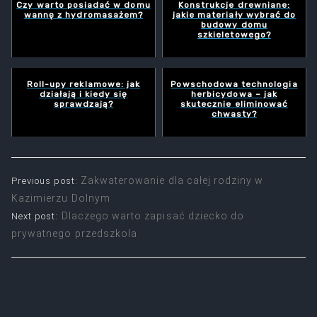
Czy warto posiadać w domu
Konstrukcje drewniane:
wannę z hydromasażem?
jakie materiały wybrać do
budowy domu
szkieletowego?
Roll-upy reklamowe: jak
Powschodowa technologia
działają i kiedy się
herbicydowa – jak
sprawdzają?
skutecznie eliminować
chwasty?
Nawigacja
Zakwaterowanie dla całej rodziny w
Previous post:
Kazimierzu Dolnym
wpisu
Dlaczego warto zapisać dziecko do
Next post:
prywatnego przedszkola