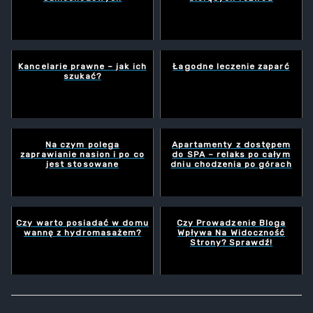
Kancelarie prawne – jak ich
Łagodne leczenie zaparć
szukać?
Na czym polega
Apartamenty z dostępem
zaprawianie nasion i po co
do SPA – relaks po całym
jest stosowane
dniu chodzenia po górach
Czy warto posiadać w domu
Czy Prowadzenie Bloga
wannę z hydromasażem?
Wpływa Na Widoczność
Strony? Sprawdź!