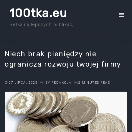
Skip
100tka.eu
to
the
Setka najlepszych publikacji
content
Niech brak pieniędzy nie
ogranicza rozwoju twojej firmy
27 LIPCA, 2023
BY
REDAKCJA
2 MINUTES READ