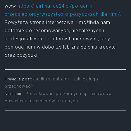
www
https://fairfinance24.pl/poradnik-
przedsiebiorcy/wszystko-o-pozyczkach-dla-firm/
.
Powyższa strona internetowa, umożliwia nam
dotarcie do renomowanych, niezależnych i
profesjonalnych doradców finansowych, jacy
pomogą nam w doborze lub znalezieniu kredytu
oraz pożyczki.
Nawigacja
Jabłka w chłodni – jak je długo
Previous post:
przechować?
wpisu
Poszukiwanie porządnych sprzedawców
Next post:
oświetlenia i elementów szklanych