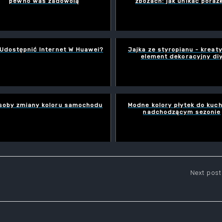
pewno was zadowolą
zbożach: jak unikać porażk
Udostępnić Internet W Huawei?
Jajka ze styropianu - kreat
element dekoracyjny di
soby zmiany koloru samochodu
Modne kolory płytek do kuch
nadchodzącym sezonie
wigacja
Next post
isu