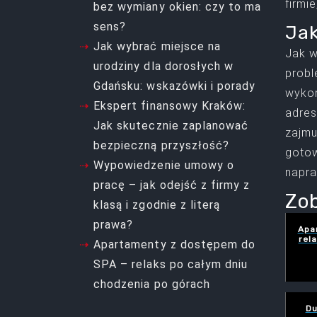
firmi
bez wymiany okien: czy to ma
sens?
Jak
Jak wybrać miejsce na
Jak w
urodziny dla dorosłych w
probl
Gdańsku: wskazówki i porady
wykon
Ekspert finansowy Kraków:
adre
Jak skutecznie zaplanować
zajmu
bezpieczną przyszłość?
gotow
Wypowiedzenie umowy o
napr
pracę – jak odejść z firmy z
Zob
klasą i zgodnie z literą
prawa?
Apa
rel
Apartamenty z dostępem do
SPA – relaks po całym dniu
chodzenia po górach
Du