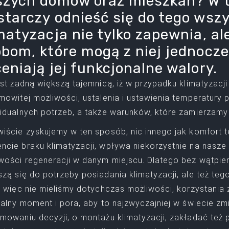
zych domów oraz mieszkań? W ta
tarczy odnieść się do tego wszy
matyzacja nie tylko zapewnia, a
bom, które mogą z niej jednocze
eniają jej funkcjonalne walory.
est żadną większą tajemnicą, iż w przypadku klimatyzac
mowitej możliwości, ustalenia i ustawienia temperatury 
idualnych potrzeb, a także warunków, które zamierzamy
iście zyskujemy w ten sposób, nic innego jak komfort te
cie braku klimatyzacji, wpływa niekorzystnie na nasze
wości regeneracji w danym miejscu. Dlatego bez wątpieni
zą się do potrzeby posiadania klimatyzacji, ale też tego
i więc nie mieliśmy dotychczas możliwości, korzystania z
ealny moment i pora, aby to najzwyczajniej w świecie zm
mowaniu decyzji, o montażu klimatyzacji, zakładać też 