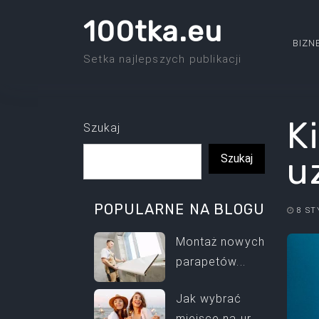
Skip
100tka.eu
to
BIZN
the
Setka najlepszych publikacji
content
K
Szukaj
u
Szukaj
POPULARNE NA BLOGU
8 ST
Montaż nowych
parapetów...
Jak wybrać
miejsce na ur...