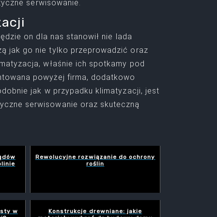
atyczne serwisowanie.
acji
ędzie on dla nas stanowił nie lada
 jak go nie tylko przeprowadzić oraz
imatyzacja, właśnie ich spotkamy pod
ntowana powyżej firma, dodatkowo
dobnie jak w przypadku klimatyzacji, jest
tyczne serwisowanie oraz skuteczną
lądów
Rewolucyjne rozwiązanie do ochrony
linie
roślin
sty w
Konstrukcje drewniane: jakie