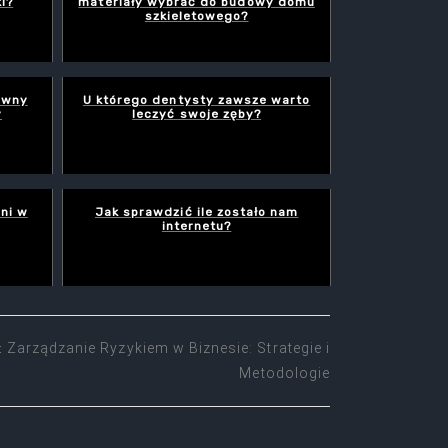
i?
materiały wybrać do budowy domu
szkieletowego?
ywny
U którego dentysty zawsze warto
y
leczyć swoje zęby?
ni w
Jak sprawdzić ile zostało nam
internetu?
Zarządzanie Ryzykiem w Biznesie: Strategie i
:
Metodologie