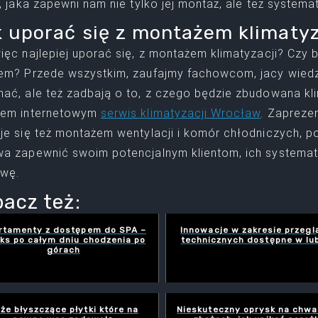
e, jaka zapewni nam nie tylko jej montaż, ale też system
 uporać się z montażem klimatyz
ięc najlepiej uporać się, z montażem klimatyzacji? Czy b
em? Przede wszystkim, zaufajmy fachowcom, jacy wiedzą
ać, ale też zadbają o to, z czego będzie zbudowana kl
sem internetowym
serwis klimatyzacji Wrocław
. Zapreze
je się też montażem wentylacji i komór chłodniczych, po
a zapewnić swoim potencjalnym klientom, ich systema
awę.
acz też:
rtamenty z dostępem do SPA –
Innowacje w zakresie przeg
aks po całym dniu chodzenia po
technicznych dostępne w lub
górach
że błyszczące płytki które na
Nieskuteczny oprysk na chwa