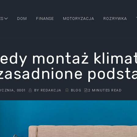
ES
DOM
FINANSE
MOTORYZACJA
ROZRYWKA
iedy montaż klimat
zasadnione podst
YCZNIA, 0001
BY
REDAKCJA
BLOG
2 MINUTES READ